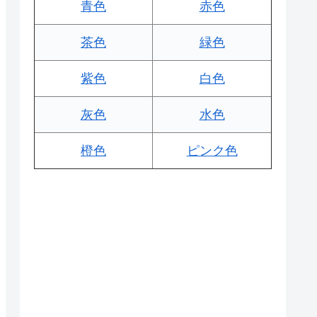
青色
赤色
茶色
緑色
紫色
白色
灰色
水色
橙色
ピンク色