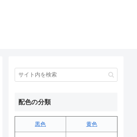
配色の分類
黒色
黄色