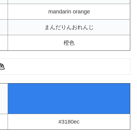
mandarin orange
まんだりんおれんじ
橙色
色
#3180ec