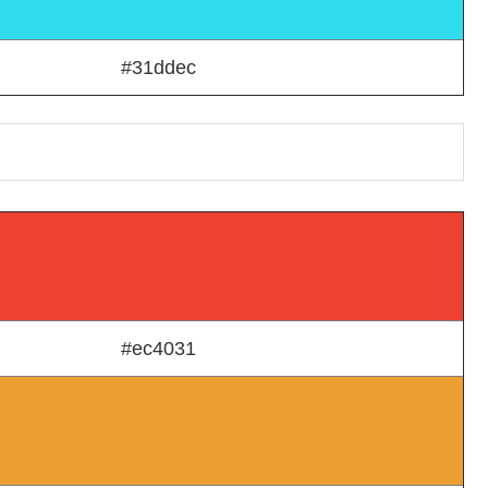
#31ddec
#ec4031