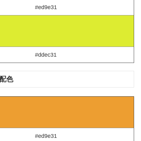
#ed9e31
#ddec31
配色
#ed9e31