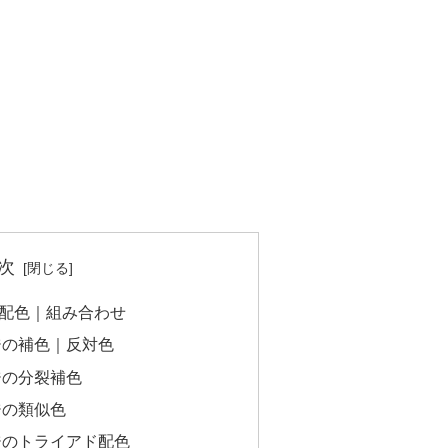
次
配色｜組み合わせ
ジの補色｜反対色
ジの分裂補色
ジの類似色
ジのトライアド配色