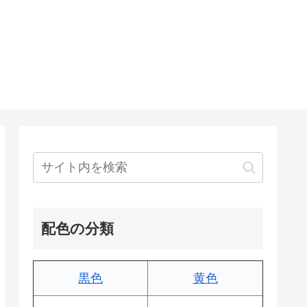
配色の分類
黒色
黄色