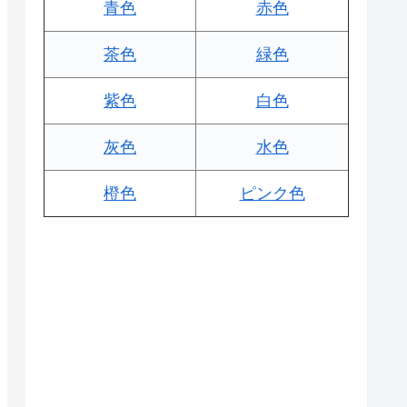
青色
赤色
茶色
緑色
紫色
白色
灰色
水色
橙色
ピンク色