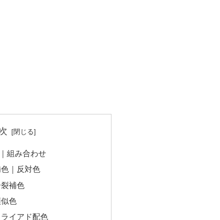
次
｜組み合わせ
補色｜反対色
分裂補色
類似色
トライアド配色