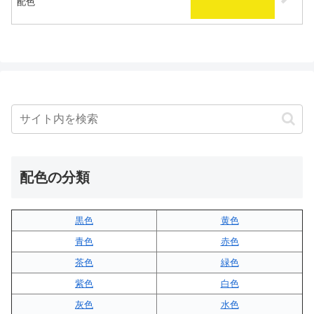
配色
配色の分類
黒色
黄色
青色
赤色
茶色
緑色
紫色
白色
灰色
水色