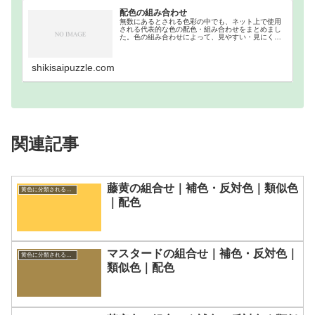
配色の組み合わせ
無数にあるとされる色彩の中でも、ネット上で使用
される代表的な色の配色・組み合わせをまとめまし
た。色の組み合わせによって、見やすい・見にくい
等があるので、それを把握するために作成しまし
た。ウェブカラーの補色・反対色・分裂補色・類似
色・トライア…
shikisaipuzzle.com
関連記事
藤黄の組合せ｜補色・反対色｜類似色
黄色に分類される色一覧
｜配色
マスタードの組合せ｜補色・反対色｜
黄色に分類される色一覧
類似色｜配色