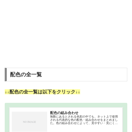
配色の全一覧
↓↓配色の全一覧は以下をクリック↓↓
配色の組み合わせ
無数にあるとされる色彩の中でも、ネット上で使用
される代表的な色の配色・組み合わせをまとめまし
た。色の組み合わせによって、見やすい・見にくい
等があるので、それを把握するために作成しまし
た。ウェブカラーの補色・反対色・分裂補色・類似