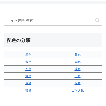
配色の分類
黒色
黄色
青色
赤色
茶色
緑色
紫色
白色
灰色
水色
橙色
ピンク色