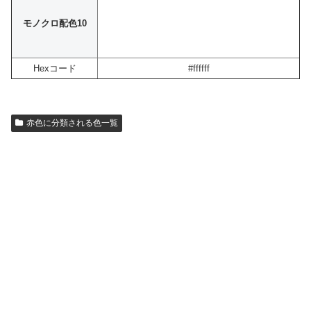
モノクロ配色10
Hexコード
#ffffff
赤色に分類される色一覧