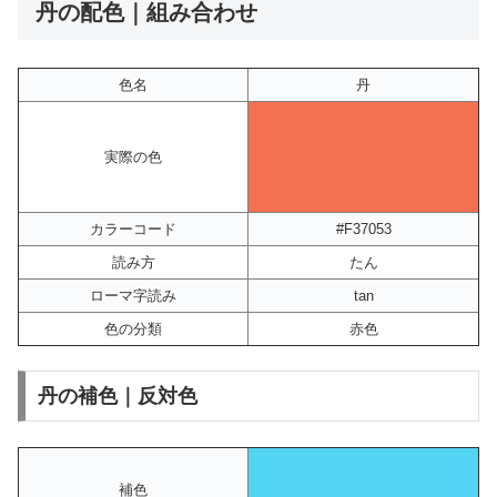
丹の配色｜組み合わせ
色名
丹
実際の色
カラーコード
#F37053
読み方
たん
ローマ字読み
tan
色の分類
赤色
丹の補色｜反対色
補色