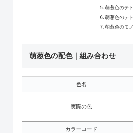
萌葱色のテ
萌葱色のテ
萌葱色のモ
萌葱色の配色｜組み合わせ
色名
実際の色
カラーコード