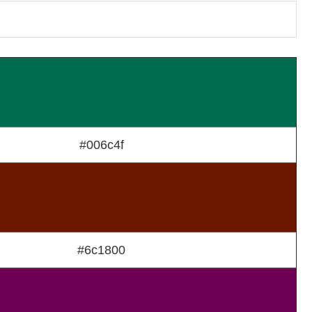
#006c4f
#6c1800