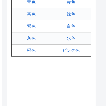
青色
赤色
茶色
緑色
紫色
白色
灰色
水色
橙色
ピンク色