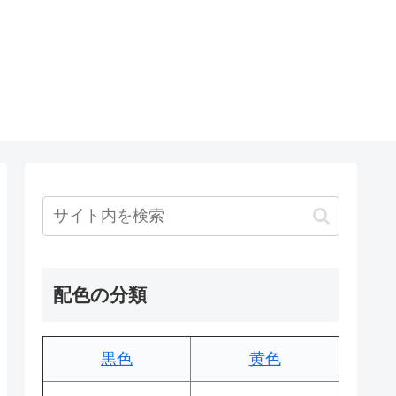
配色の分類
黒色
黄色