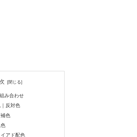
次
組み合わせ
色｜反対色
裂補色
似色
ライアド配色