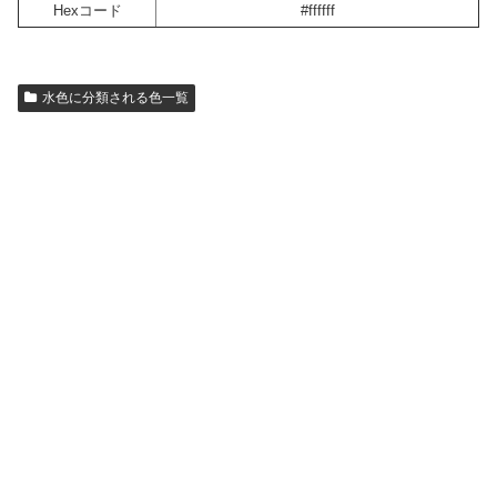
Hexコード
#ffffff
水色に分類される色一覧