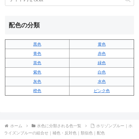
配色の分類
黒色
黄色
青色
赤色
茶色
緑色
紫色
白色
灰色
水色
橙色
ピンク色
ホーム
水色に分類される色一覧
ホリゾンブルー｜ホ
ライズンブルーの組合せ｜補色・反対色｜類似色｜配色