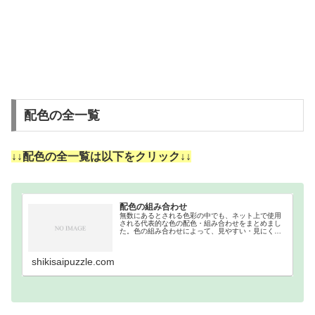
配色の全一覧
↓↓配色の全一覧は以下をクリック↓↓
配色の組み合わせ
無数にあるとされる色彩の中でも、ネット上で使用
される代表的な色の配色・組み合わせをまとめまし
た。色の組み合わせによって、見やすい・見にくい
等があるので、それを把握するために作成しまし
た。ウェブカラーの補色・反対色・分裂補色・類似
色・トライア…
shikisaipuzzle.com