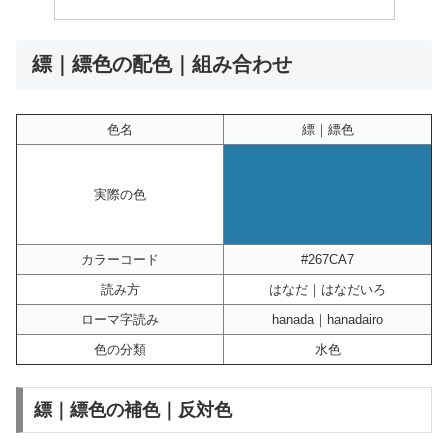
縹｜縹色の配色｜組み合わせ
色名
縹｜縹色
実際の色
カラーコード
#267CA7
読み方
はなだ｜はなだいろ
ローマ字読み
hanada｜hanadairo
色の分類
水色
縹｜縹色の補色｜反対色