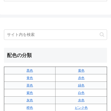
配色の分類
黒色
黄色
青色
赤色
茶色
緑色
紫色
白色
灰色
水色
橙色
ピンク色