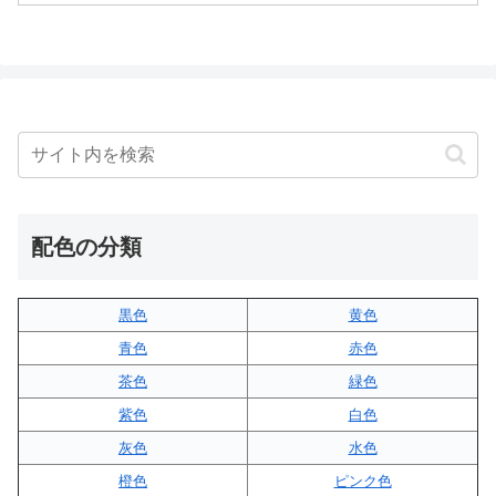
配色の分類
黒色
黄色
青色
赤色
茶色
緑色
紫色
白色
灰色
水色
橙色
ピンク色