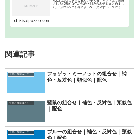
無数にあるとされる色彩の中でも、ネット上で使用
される代表的な色の配色・組み合わせをまとめまし
た。色の組み合わせによって、見やすい・見にくい
等があるので、それを把握するために作成しまし
た。ウェブカラーの補色・反対色・分裂補色・類似
色・トライア…
shikisaipuzzle.com
関連記事
フォゲットミーノットの組合せ｜補
水色に分類される色一覧
色・反対色｜類似色｜配色
藍鼠の組合せ｜補色・反対色｜類似色
水色に分類される色一覧
｜配色
ブルーの組合せ｜補色・反対色｜類似
水色に分類される色一覧
色｜配色