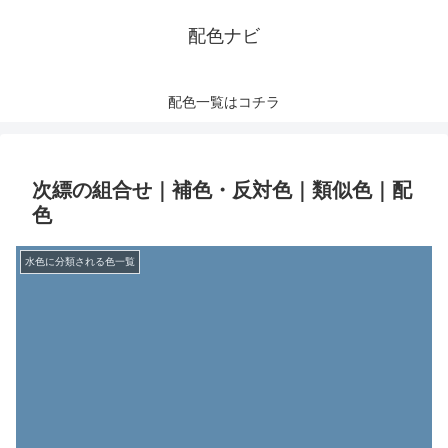
配色ナビ
配色一覧はコチラ
次縹の組合せ｜補色・反対色｜類似色｜配
色
水色に分類される色一覧