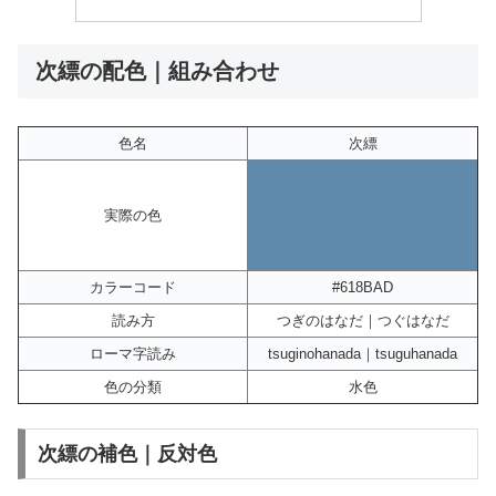
次縹の配色｜組み合わせ
色名
次縹
実際の色
カラーコード
#618BAD
読み方
つぎのはなだ｜つぐはなだ
ローマ字読み
tsuginohanada｜tsuguhanada
色の分類
水色
次縹の補色｜反対色