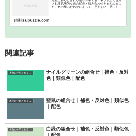
無数にあるとされる色彩の中でも、ネット上で使用
される代表的な色の配色・組み合わせをまとめまし
た。色の組み合わせによって、見やすい・見にくい
等があるので、それを把握するために作成しまし
た。ウェブカラーの補色・反対色・分裂補色・類似
色・トライア…
shikisaipuzzle.com
関連記事
ナイルグリーンの組合せ｜補色・反対
水色に分類される色一覧
色｜類似色｜配色
藍鼠の組合せ｜補色・反対色｜類似色
水色に分類される色一覧
｜配色
白緑の組合せ｜補色・反対色｜類似色
水色に分類される色一覧
｜配色