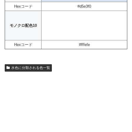
Hexコード
#d5e3f0
モノクロ配色10
Hexコード
#fffefe
水色に分類される色一覧