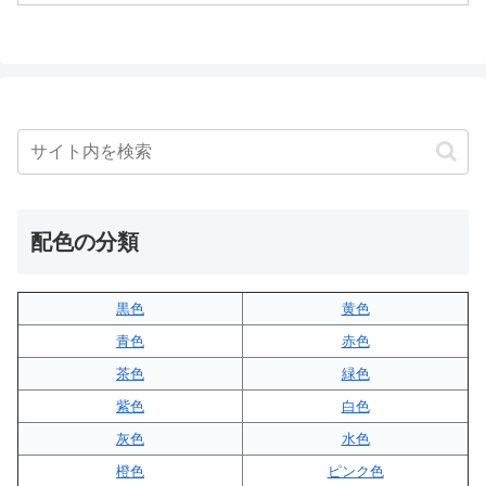
配色の分類
黒色
黄色
青色
赤色
茶色
緑色
紫色
白色
灰色
水色
橙色
ピンク色