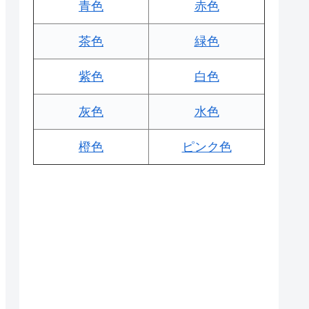
青色
赤色
茶色
緑色
紫色
白色
灰色
水色
橙色
ピンク色