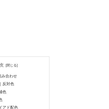
次
組み合わせ
｜反対色
補色
色
イアド配色