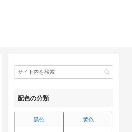
配色の分類
黒色
黄色