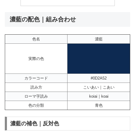
濃藍の配色｜組み合わせ
色名
濃藍
実際の色
カラーコード
#0D2A52
読み方
こいあい｜こあい
ローマ字読み
koiai｜koai
色の分類
青色
濃藍の補色｜反対色