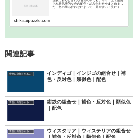
無数にあるとされる色彩の中でも、ネット上で使用
される代表的な色の配色・組み合わせをまとめまし
た。色の組み合わせによって、見やすい・見にくい
等があるので、それを把握するために作成しまし
た。ウェブカラーの補色・反対色・分裂補色・類似
色・トライア…
shikisaipuzzle.com
関連記事
インディゴ｜インジゴの組合せ｜補
青色に分類される色一覧
色・反対色｜類似色｜配色
紺鉄の組合せ｜補色・反対色｜類似色
青色に分類される色一覧
｜配色
ウィスタリア｜ウィステリアの組合せ
青色に分類される色一覧
｜補色・反対色｜類似色｜配色