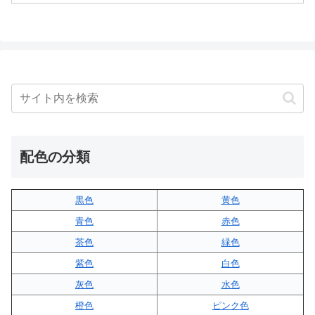
配色の分類
黒色
黄色
青色
赤色
茶色
緑色
紫色
白色
灰色
水色
橙色
ピンク色