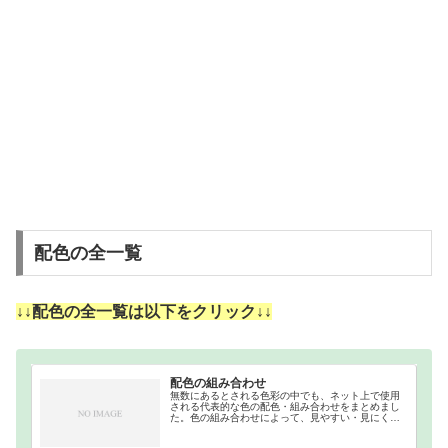
配色の全一覧
↓↓配色の全一覧は以下をクリック↓↓
配色の組み合わせ
無数にあるとされる色彩の中でも、ネット上で使用
される代表的な色の配色・組み合わせをまとめまし
た。色の組み合わせによって、見やすい・見にくい
等があるので、それを把握するために作成しまし
た。ウェブカラーの補色・反対色・分裂補色・類似