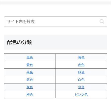
配色の分類
黒色
黄色
青色
赤色
茶色
緑色
紫色
白色
灰色
水色
橙色
ピンク色