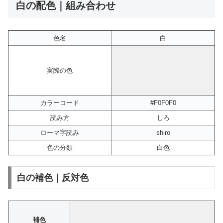
白の配色｜組み合わせ
色名
白
実際の色
カラーコード
#F0F0F0
読み方
しろ
ローマ字読み
shiro
色の分類
白色
白の補色｜反対色
補色