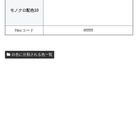
モノクロ配色10
Hexコード
#ffffff
白色に分類される色一覧