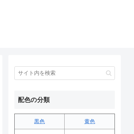
配色の分類
黒色
黄色