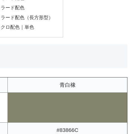
トラード配色
トラード配色（長方形型）
ノクロ配色｜単色
青白橡
#83866C