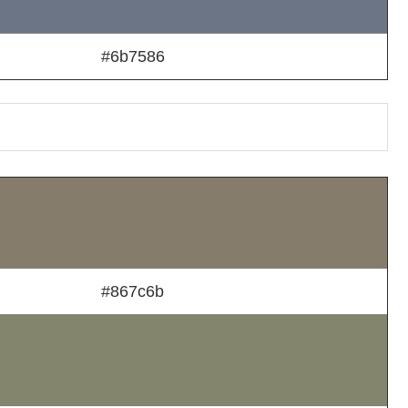
#6b7586
#867c6b