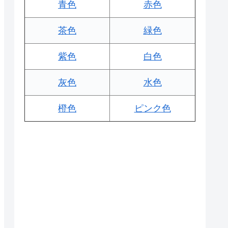
青色
赤色
茶色
緑色
紫色
白色
灰色
水色
橙色
ピンク色