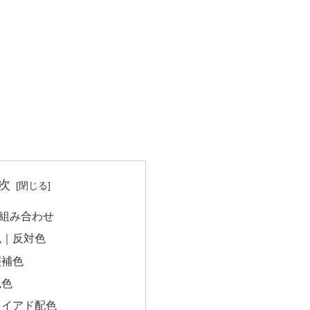
次
組み合わせ
色｜反対色
裂補色
似色
ライアド配色