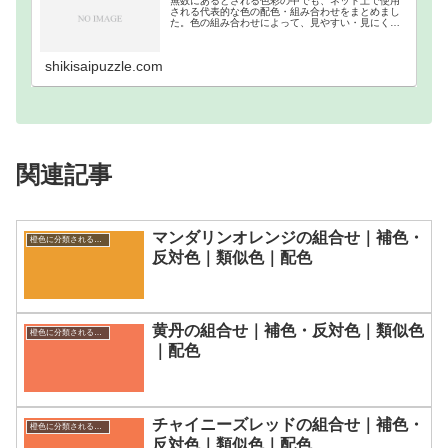
無数にあるとされる色彩の中でも、ネット上で使用
される代表的な色の配色・組み合わせをまとめまし
た。色の組み合わせによって、見やすい・見にくい
等があるので、それを把握するために作成しまし
た。ウェブカラーの補色・反対色・分裂補色・類似
色・トライア…
shikisaipuzzle.com
関連記事
マンダリンオレンジの組合せ｜補色・
橙色に分類される色一覧
反対色｜類似色｜配色
黄丹の組合せ｜補色・反対色｜類似色
橙色に分類される色一覧
｜配色
チャイニーズレッドの組合せ｜補色・
橙色に分類される色一覧
反対色｜類似色｜配色