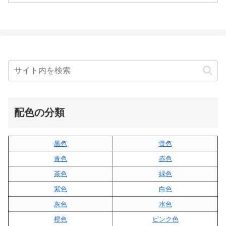
配色の分類
黒色
黄色
青色
赤色
茶色
緑色
紫色
白色
灰色
水色
橙色
ピンク色