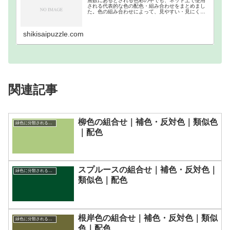
無数にあるとされる色彩の中でも、ネット上で使用
される代表的な色の配色・組み合わせをまとめまし
た。色の組み合わせによって、見やすい・見にくい
等があるので、それを把握するために作成しまし
た。ウェブカラーの補色・反対色・分裂補色・類似
色・トライア…
shikisaipuzzle.com
関連記事
柳色の組合せ｜補色・反対色｜類似色
緑色に分類される色一覧
｜配色
スプルースの組合せ｜補色・反対色｜
緑色に分類される色一覧
類似色｜配色
根岸色の組合せ｜補色・反対色｜類似
緑色に分類される色一覧
色｜配色