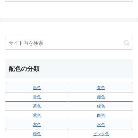
配色の分類
黒色
黄色
青色
赤色
茶色
緑色
紫色
白色
灰色
水色
橙色
ピンク色