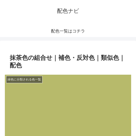
配色ナビ
配色一覧はコチラ
抹茶色の組合せ｜補色・反対色｜類似色｜
配色
緑色に分類される色一覧