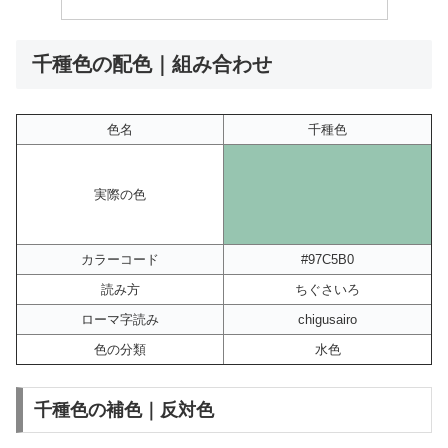
千種色の配色｜組み合わせ
色名
千種色
実際の色
カラーコード
#97C5B0
読み方
ちぐさいろ
ローマ字読み
chigusairo
色の分類
水色
千種色の補色｜反対色