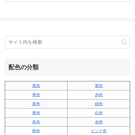
配色の分類
黒色
黄色
青色
赤色
茶色
緑色
紫色
白色
灰色
水色
橙色
ピンク色