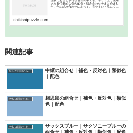
無数にあるとされる色彩の中でも、ネット上で使用
される代表的な色の配色・組み合わせをまとめまし
た。色の組み合わせによって、見やすい・見にくい
等があるので、それを把握するために作成しまし
た。ウェブカラーの補色・反対色・分裂補色・類似
色・トライア…
shikisaipuzzle.com
関連記事
中縹の組合せ｜補色・反対色｜類似色
水色に分類される色一覧
｜配色
相思鼠の組合せ｜補色・反対色｜類似
水色に分類される色一覧
色｜配色
サックスブルー｜サクソニーブルーの
水色に分類される色一覧
組合せ｜補色・反対色｜類似色｜配色